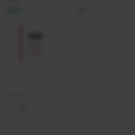
单双
命中
397
偏差次数
-2.1%
0
小
3
2
小双
1