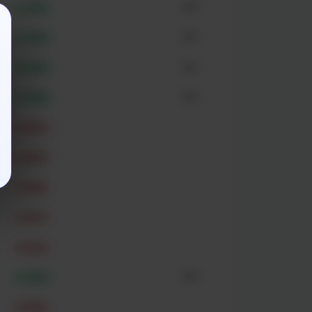
单双
命中
组合
命中
组合
命中
单双
命中
-
未中
-
未中
-
未中
-
未中
-
未中
单双
命中
-
未中