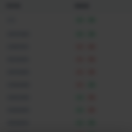
开奖号码
预测结果
--
大
单
9+7+7=23
大
单
7+9+1=17
小
双
9+7+5=21
小
双
9+7+2=18
小
单
7+9+4=20
小
双
2+0+1=03
小
双
4+4+2=10
小
单
6+0+5=11
小
单