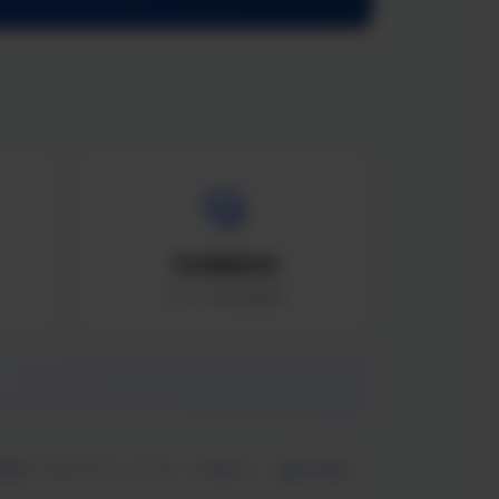
专业客服支持
7×24小时在线服务
更新于 2026-08-07 21:51:36
算法 v1
黑马预测