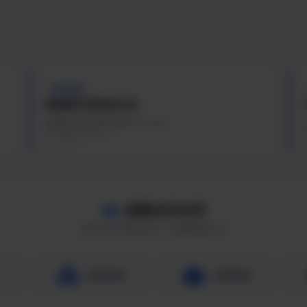
平台公告
数据源升级完成公告
数据同步延迟降低至50ms以内
2026-07-16
战略合作伙伴
携手业界领先机构，共建数据生态
数联网络
深蓝智能