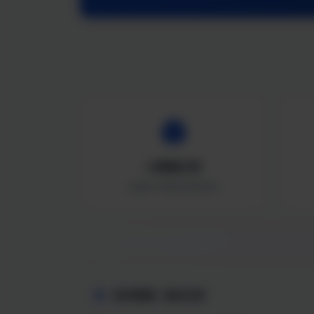
AI智能分析
深度学习算法持续优化
实时预测 · 组合分析