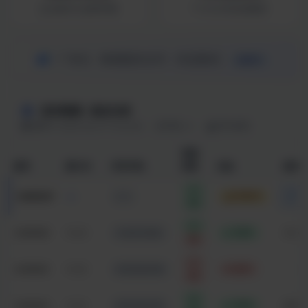
企业级SSL加密传输
7×24小时在线服务
广告位 · 数据服务合作 · 欢迎垂询
招商中
实时预测 · 组合分析
更新于 2026-08-07 14:23:54
算法 v1
黑马预测
预测
期号
倒计时
开奖号码
结果
状态
操作
小
--
3466567
--
预测中
双
小
3466566
14:23
1+2+1=04
命中
大小
单
小
3466565
14:20
6+4+9=19
未中
-
双
大
3466564
14:16
8+2+6=16
命中
组合