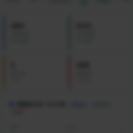
3466547
13:17
5+3+7=15
命中
组合
单
480
0.5%
总数据记录
综合准确率
+12.5%
+3.2%
2
398
累计命中
偏差次数
+8
-2.1%
数据统计分析 · 近400期
号码 04
出现 2 次
0.5%
单
1
双
1