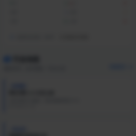
大
2
小
0
大单
1
大双
1
小单
0
小双
0
后续开出号码：
14 17
数据实时更新
行业动态
查看更多
最新资讯 · 技术更新 · 平台公告
技术更新
算法引擎 v3.0 正式上线
全新深度学习模型，预测准确率提升12%
2026-07-18
平台公告
数据源升级完成公告