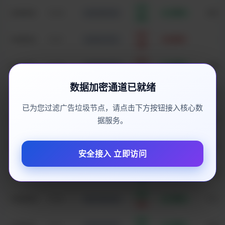
大
3466555
13:45
5+2+8=15
命中
组合
单
大
3466554
13:41
4+6+1=11
未中
-
双
小
3466553
13:38
8+9+6=23
命中
单双
单
数据加密通道已就绪
小
3466552
13:34
5+2+2=09
命中
大小
双
已为您过滤广告垃圾节点，请点击下方按钮接入核心数
大
3466551
13:31
6+1+7=14
据服务。
命中
大小
单
大
3466550
13:27
9+9+4=22
命中
大小
单
安全接入 立即访问
大
3466549
13:24
0+0+1=01
命中
单双
单
大
3466548
13:20
8+7+0=15
命中
大小
双
大